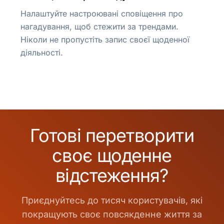
Налаштуйте настроювані сповіщення про
нагадування, щоб стежити за трендами.
Ніколи не пропустіть запис своєї щоденної
діяльності.
Готові перетворити
своє щоденне
відстеження?
Приєднуйтесь до тисяч користувачів, які
покращують своє повсякденне життя за