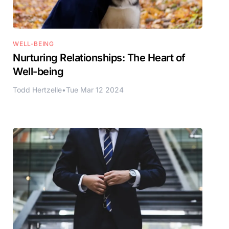
WELL-BEING
Nurturing Relationships: The Heart of
Well-being
Todd Hertzelle
•
Tue Mar 12 2024