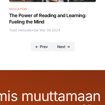
EDUCATION
The Power of Reading and Learning:
Fueling the Mind
Todd Hertzelle
•
Sat Mar 09 2024
← Prev
Next →
mis muuttamaan p