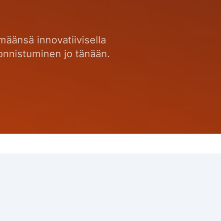
ämäänsä innovatiivisella
 onnistuminen jo tänään.