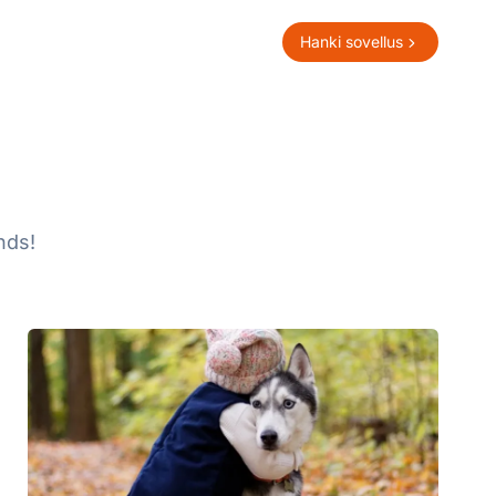
Hanki sovellus
nds!