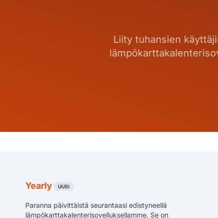
Liity tuhansien käyttäj
lämpökarttakalenterisov
Yearly
UUSI
Paranna päivittäistä seurantaasi edistyneellä
lämpökarttakalenterisovelluksellamme. Se on