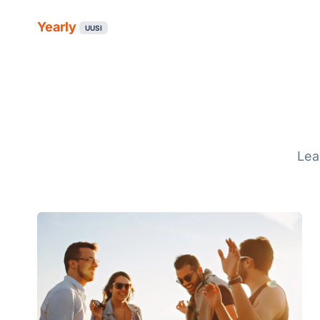
Yearly
UUSI
Lea