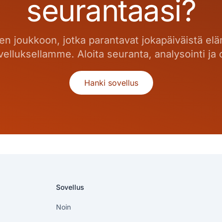
seurantaasi?
ien joukkoon, jotka parantavat jokapäiväistä el
elluksellamme. Aloita seuranta, analysointi ja
Hanki sovellus
Sovellus
Noin