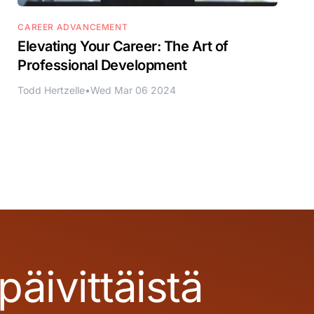
CAREER ADVANCEMENT
Elevating Your Career: The Art of
Professional Development
Todd Hertzelle
•
Wed Mar 06 2024
äivittäistä