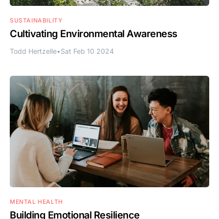
SUSTAINABILITY
Cultivating Environmental Awareness
Todd Hertzelle
•
Sat Feb 10 2024
MENTAL HEALTH
Building Emotional Resilience