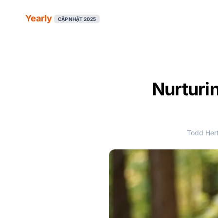
Yearly
CẬP NHẬT 2025
Nurturin
Todd Hert