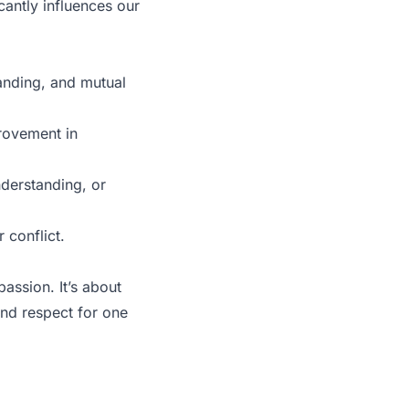
cantly influences our
anding, and mutual
rovement in
nderstanding, or
 conflict.
assion. It’s about
and respect for one