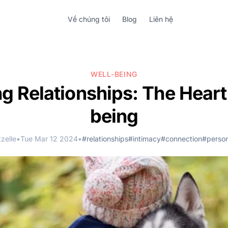
Về chúng tôi
Blog
Liên hệ
WELL-BEING
g Relationships: The Heart
being
zelle
•
Tue Mar 12 2024
•
#relationships
#intimacy
#connection
#person