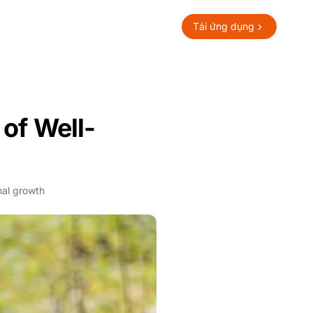
Tải ứng dụng
 of Well-
al growth