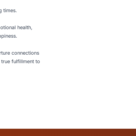
g times.
otional health,
ppiness.
urture connections
true fulfillment to