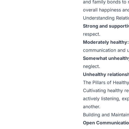
and family bonds to r
overall happiness an
Understanding Relat
Strong and supporti
respect.
Moderately healthy:
communication and u
Somewhat unhealth
neglect.
Unhealthy relationsh
The Pillars of Health
Cultivating healthy 
actively listening, 
another.
Building and Maintai
Open Communicatio